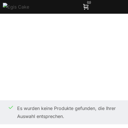
(
0
)
Last-Minute-Torten
Home
Shop
Last-Minute-Torten
/
/
Es wurden keine Produkte gefunden, die Ihrer
Auswahl entsprechen.