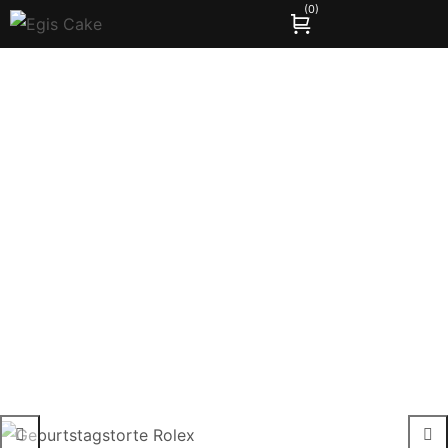
(
0
)
Geburtstagstorte Rolex
Home
Shop
Geburtstagstorte Rolex
/
/